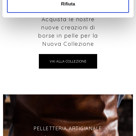
Collezione 2026
Rifiuta
Acquista le nostre
nuove creazioni di
borse in pelle per la
Nuova Collezione
VAI ALLA COLLEZIONE
PELLETTERIA ARTIGIANALE