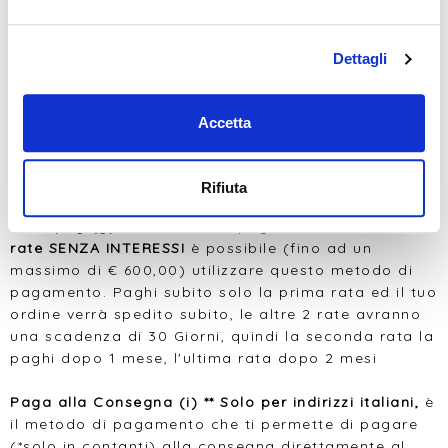
"Paga con Paypal" e la transazione verrà gestita da
Paypal stesso.
Per pagare con le
Carte (b)
e
pagamenti digitali (e)
Dettagli
si utilizza il circuito
STRIPE,
sicuro ed efficace,
clicca sul pulsante "Paga con Carta"
Per pagare con
Bonifico (c)
cliccare sul pulsante
Accetta
"Paga con bonifico", con quest'ultimo la spedizione
avverrà solo quando la Vostra banca ha completato
il trasferimento sul nostro conto.
Rifiuta
Scalapay (g)
Se desiderate pagare in
tre comode
rate SENZA INTERESSI
è possibile (fino ad un
massimo di € 600,00) utilizzare questo metodo di
pagamento. Paghi subito solo la prima rata ed il tuo
ordine verrà spedito subito, le altre 2 rate avranno
una scadenza di 30 Giorni, quindi la seconda rata la
paghi dopo 1 mese, l'ultima rata dopo 2 mesi
Paga alla Consegna (i) ** Solo per indirizzi italiani,
è
il metodo di pagamento che ti permette di pagare
(*solo in contanti) alla consegna direttamente al