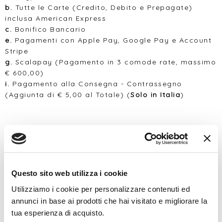
b.
Tutte le Carte (Credito, Debito e Prepagate)
inclusa American Express
c.
Bonifico Bancario
e.
Pagamenti con Apple Pay, Google Pay e Account
Stripe
g.
Scalapay (Pagamento in 3 comode rate, massimo
€ 600,00)
i.
Pagamento alla Consegna - Contrassegno
(Aggiunta di € 5,00 al Totale) (
Solo in Italia
)
2. Come pagare.
Le modalità di pagamento vengono scelte alla
fase
finale del Suo Carrello.
Alcuni metodi di pagamento indicati nel
paragrafo
Questo sito web utilizza i cookie
1.1
sono locali e quindi non tutti saranno disponibili
Utilizziamo i cookie per personalizzare contenuti ed
per il tuo indirizzo.
annunci in base ai prodotti che hai visitato e migliorare la
tua esperienza di acquisto.
Per pagare con
PayPal (a)
Clicca sul pulsante