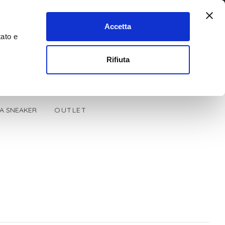
Accetta
tato e
0
Cerca
Rifiuta
LA SNEAKER
OUTLET