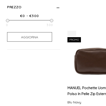
PREZZO
0
300
0
300
-8%
AGGIORNA
PROMO
MANUEL Pochette Uom
Polso In Pelle Zip Ester
Blu Navy