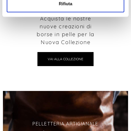
Collezione 2026
Rifiuta
Acquista le nostre
nuove creazioni di
borse in pelle per la
Nuova Collezione
VAI ALLA COLLEZIONE
PELLETTERIA ARTIGIANALE