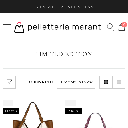
PAGA ANCHE ALLA CONSEGNA
SPEDIZIONE GRATIS + OMAGGIO SU OGNI ORDINE
0
LIMITED EDITION
ORDINA PER:
-7%
-9%
PROMO
PROMO