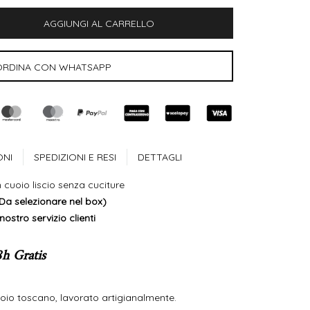
Quantità:
 Quantità:
ONI
SPEDIZIONI E RESI
DETTAGLI
 cuoio liscio senza cuciture
(Da selezionare nel box)
nostro servizio clienti
8h Gratis
oio toscano, lavorato artigianalmente.