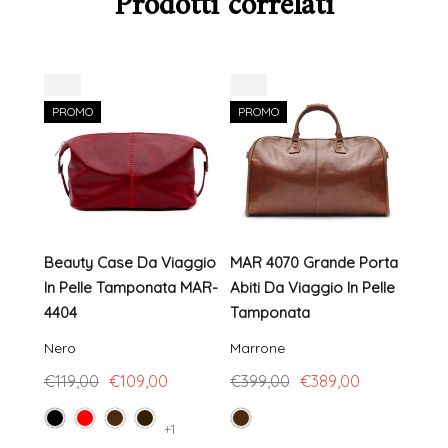
Prodotti correlati
-8%
-3%
-8%
PROMO
PROMO
PR
Beauty Case Da Viaggio
MAR 4070 Grande Porta
Beau
In Pelle Tamponata MAR-
Abiti Da Viaggio In Pelle
In P
4404
Tamponata
Sco
Nero
Marrone
Marr
€119,00
€109,00
€399,00
€389,00
€119
+1