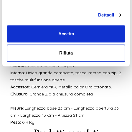
viaggi dove poter riporre in sicurezza tutto l'essenziale.
È realizzato in vera pelle conciata al vegetale e
Dettagli
tamponata a mano, che le conferisce questo effetto
lucido tipico della pelle toscana.
Accetta
Materiale:
Vera pelle di vitello tamponato a mano come
da tradizione
Rifiuta
Fodera interna:
Tessuto
Modello:
Costruzione semi-rigida
Interno:
Unico grande comparto, tasca interna con zip, 2
tasche multifunzione aperte
Accessori:
Cerniera YKK, Metallo color Oro ottonato.
Chiusura:
Grande Zip a chiusura completa
__________________________
Misure:
Lunghezza base 23 cm - Lunghezza apertura 36
cm - Larghezza 13 Cm - Altezza 21 cm
Peso:
0.4 Kg