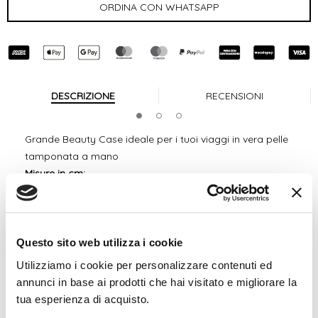
DESCRIZIONE
RECENSIONI
Grande Beauty Case ideale per i tuoi viaggi in vera pelle
tamponata a mano
Misure in cm:
Base
23 cm /
Apertura
36 cm
Larghezza
13 cm
Altezza
21 cm
Questo sito web utilizza i cookie
Spedizione 24/48h ITALIA GRATIS
Utilizziamo i cookie per personalizzare contenuti ed
annunci in base ai prodotti che hai visitato e migliorare la
tua esperienza di acquisto.
MAR-4556
è un grande Beauty Case ideale per i tuoi